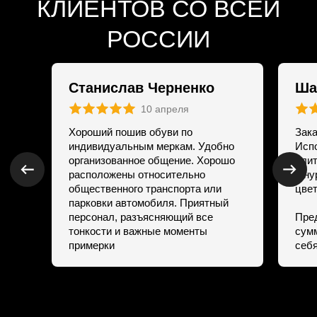
Станислав Черненко
Ша
10 апреля
Хороший пошив обуви по
Зака
Адрес
индивидуальным меркам. Удобно
Испо
3 минуты от м. Маяковская,
организованное общение. Хорошо
влит
расположены относительно
шнур
Оружейный переулок, д. 5
общественного транспорта или
цвет
парковки автомобиля. Приятный
Телефон
персонал, разъясняющий все
Пре
тонкости и важные моменты
сумм
+7 (499) 681-72-89
примерки
себ
Режим работы
11:00 - 20:00