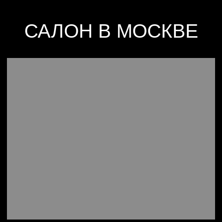
Без выходных
ЗАПИСАТЬСЯ НА
СНЯТИЕ МЕРОК
Заполните форму ниже, и мы
пригласим вас в шоу-рум, подберём
для вас модель и снимем мерки
+7
Отправляя заявку, вы принимаете
оферту
и соглашаетесь на
обработку