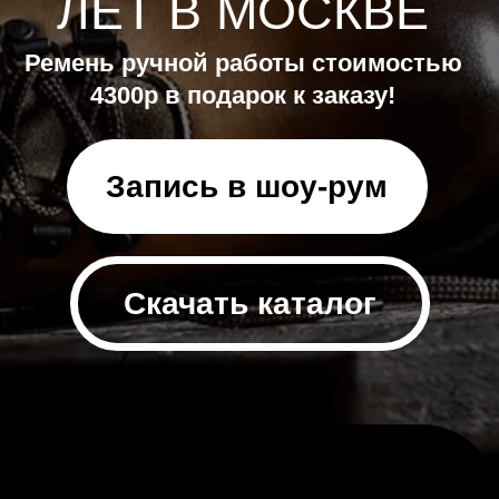
Скачать каталог
КАТАЛОГ
Дерби
Оксфорды
Броги
Челси
Другие модели
→