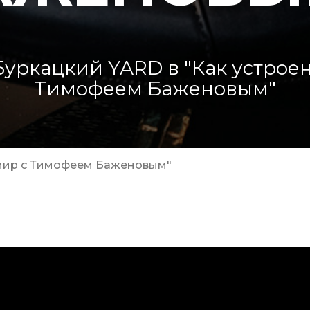
Буркацкий YARD в "Как устроен
Тимофеем Баженовым"
 мир с Тимофеем Баженовым"