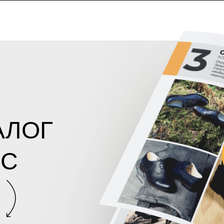
АЛОГ
 С