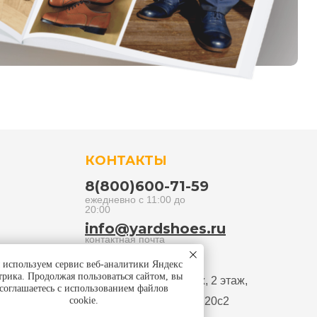
КОНТАКТЫ
8(800)600-71-59
ежедневно с 11:00 до
20:00
info@yardshoes.ru
контактная почта
используем сервис веб-аналитики Яндекс
г. Санкт-Петербург, ТК
рика. Продолжая пользоваться сайтом, вы
Владимирский Пассаж, 2 этаж,
соглашаетесь с использованием файлов
левая галерея, 2J2
г. Москва, Бауманская 20с2
cookie.
н