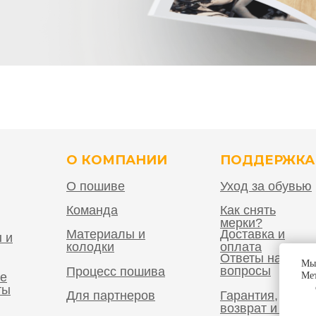
О КОМПАНИИ
ПОДДЕРЖКА
О пошиве
Уход за обувью
Команда
Как снять
мерки?
Материалы и
Доставка и
 и
колодки
оплата
Ответы на
Мы 
вопросы
Процесс пошива
е
Мет
ты
Для партнеров
Гарантия,
возврат и обме