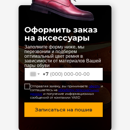
Оформить заказ
на аксессуары
Заполните форму ниже, мы
перезвоним и подберем
оптимальный цвет ремня в
зависимости от материалов Вашей
пары обуви
+7
Отправляя заявку, вы принимаете
оферту
и
соглашаетесь на
обработку персональных
данных
и получение информационных
сообщений от компании YARD
Записаться на пошив