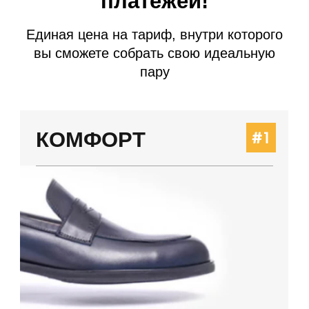
Классика, кедовая,
кроссовочная, круглая колодка
Любая модель из каталога
Любые цвета и материалы
Все подошвы,
кроме чепрака
Перфорация
Прошивка
Наличие ранта
35.300 руб.
ВЕЧНАЯ
КЛАССИКА