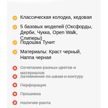
Любая классическая
модель из каталога
Классика, кедовая,
кроссовочная, круглая колодка
Любые цвета и материалы
Чепрак – премиальная
кожаная подошва
Перфорация
Прошивка
Наличие ранта
46.900 руб.