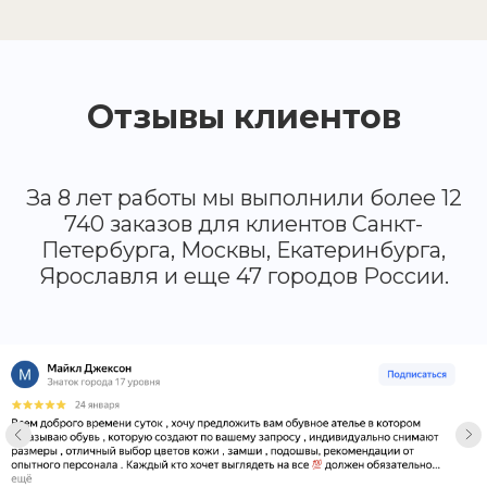
19 900 руб.
Отзывы клиентов
КОМФОРТ+
За 8 лет работы мы выполнили более 12
740 заказов для клиентов Санкт-
Петербурга, Москвы, Екатеринбурга,
Ярославля и еще 47 городов России.
Классика, кедовая,
кроссовочная, круглая колодка
Любая модель из каталога
Все подошвы, кроме чепрака
Сочетание разных цветов и