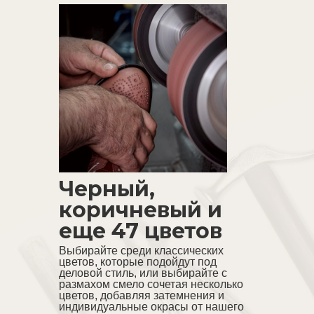
Без дополнительных
платежей!
Черный,
коричневый и
Единая цена на тариф, внутри которого
вы сможете собрать свою идеальную
еще 47 цветов
пару
Выбирайте среди классических
цветов, которые подойдут под
деловой стиль, или выбирайте с
КОМФОРТ
размахом смело сочетая несколько
цветов, добавляя затемнения и
индивидуальные окрасы от нашего