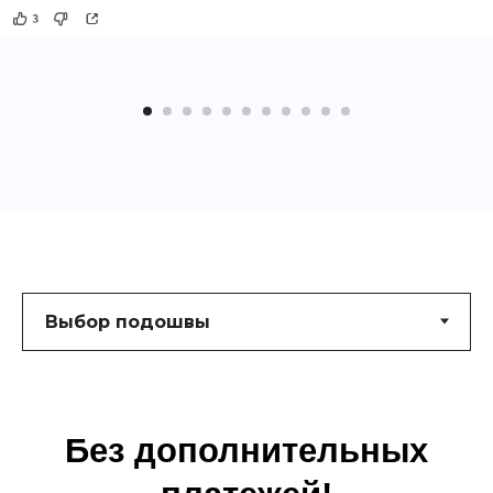
материалов
Перфорация
Наппа белая, Замша, Кожа Италия,
Крейзи Хорс
Затемнение по швам и контуру
Прошивка
Наличие ранта
27.900 руб.
КАСТОМИЗАЦИЯ