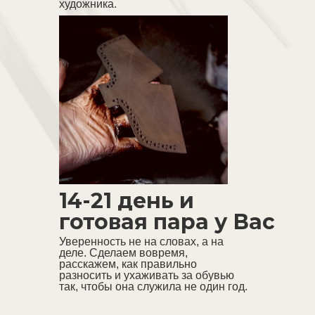
художника.
Классическая колодка, кедовая
5 базовых моделей
(Оксфорды,
Дерби, Чукка, Open Walk,
Слиперы)
Подошва Тунит
14-21 день и
Материалы: Краст черный,
Наппа черная
готовая пара у Вас
Сочетание разных цветов и
Уверенность не на словах, а на
материалов
Затемнение по швам и контуру
деле. Сделаем вовремя,
расскажем, как правильно
Перфорация
разносить и ухаживать за обувью
так, чтобы она служила не один год.
Прошивка
Наличие ранта