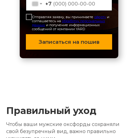
+7
Отправляя заявку, вы принимаете
оферту
и
соглашаетесь на
обработку персональных
данных
и получение информационных
сообщений от компании YARD
Записаться на пошив
Правильный уход
Чтобы ваши мужские оксфорды сохраняли
свой безупречный вид, важно правильно