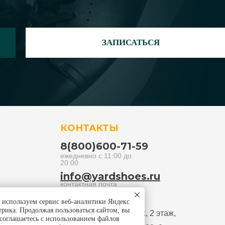
ЗАПИСАТЬСЯ
КОНТАКТЫ
8(800)600-71-59
ежедневно с 11:00 до
20:00
info@yardshoes.ru
контактная почта
используем сервис веб-аналитики Яндекс
г. Санкт-Петербург, ТК
рика. Продолжая пользоваться сайтом, вы
Владимирский Пассаж, 2 этаж,
соглашаетесь с использованием файлов
левая галерея, 2J2