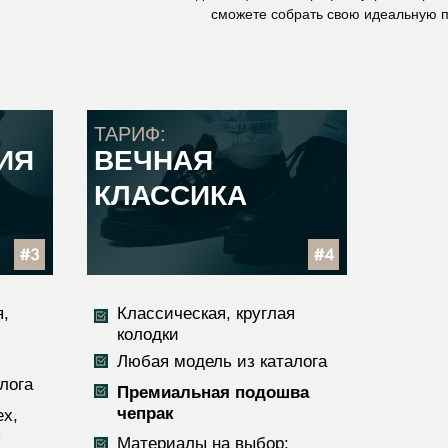
сможете собрать свою идеальную 
ТАРИФ:
ИЯ
ВЕЧНАЯ
КЛАССИКА
я,
Классическая, круглая
колодки
Любая модель из каталога
лога
Премиальная подошва
чепрак
ex,
я
Материалы на выбор: