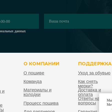
ональных данных
О КОМПАНИИ
ПОДДЕРЖКА
О пошиве
Уход за обувью
Команда
Как снять
мерки?
Материалы и
Доставка и
 и
колодки
оплата
Ответы на
Мы 
вопросы
Процесс пошива
е
Мет
ты
Для партнеров
Гарантия,