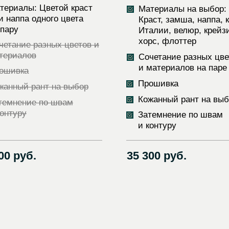
териалы: Цветой краст
Материалы на выбор:
и наппа одного цвета
Краст, замша, наппа, 
 пару
Италии, велюр, крейз
хорс, флоттер
четание разных цветов и
териалов
Сочетание разных цве
и материалов на паре
ошивка
Прошивка
жанный рант на выбор
Кожанный рант на вы
темнение по швам
контуру
Затемнение по швам
и контуру
00 руб.
35 300 руб.