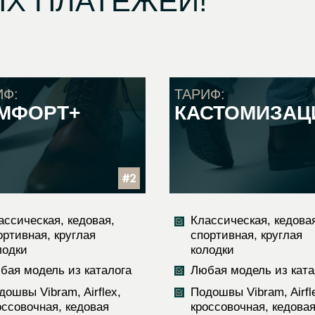
Х ПЛАТЕЖЕЙ!
ИФ:
ТАРИФ:
МФОРТ+
КАСТОМИЗАЦ
ассическая, кедовая,
Классическая, кедова
ортивная, круглая
спортивная, круглая
лодки
колодки
бая модель из каталога
Любая модель из ката
дошвы Vibram, Airflex,
Подошвы Vibram, Airfl
оссовочная, кедовая
кроссовочная, кедова