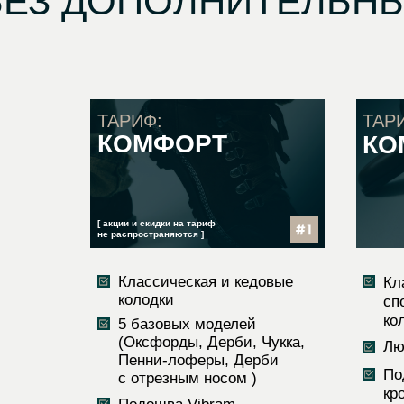
БЕЗ ДОПОЛНИТЕЛЬНЫ
ТАРИФ:
ТАР
КОМФОРТ
КО
[ акции и скидки на тариф
не распространяются ]
Классическая и кедовые
Кл
колодки
сп
ко
5 базовых моделей
(Оксфорды, Дерби, Чукка,
Лю
Пенни-лоферы, Дерби
По
с отрезным носом )
кр