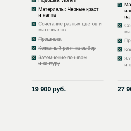
Подошва Vibram
Ма
Материалы: Черные краст
ил
и наппа
на
Сочетание разных цветов и
Со
материалов
ма
Прошивка
Пр
Кожанный рант на выбор
Ко
Затемнение по швам
За
и контуру
и 
19 900 руб.
27 9