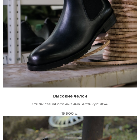
Высокие челси
Cтиль: casual осень-зима. Артикул: #34.
19 900
р.