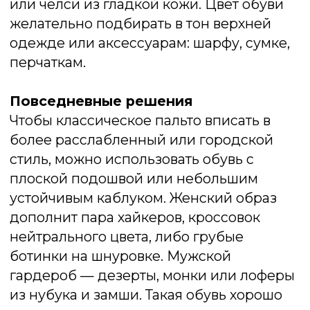
Длинный пуховик — практичный выбор
для холодной зимы, особенно если вы
цените тепло, комфорт и защиту от ветра.
Однако из-за объёма и длины такая
верхняя одежда требует продуманного
подхода к выбору обуви. Здесь важно
соблюсти баланс: обувь должна быть
визуально соразмерной, тёплой и
устойчивой, при этом не утяжелять