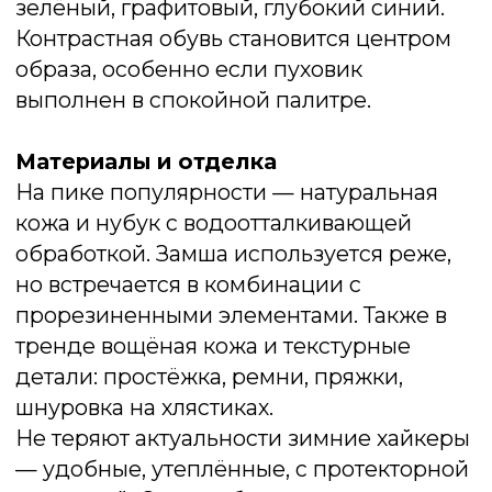
без пары универсальных сапог на
устойчивом каблуке высотой 3–5 см. Они
подходят под юбки и брюки, сочетаются
с классическими и повседневными
образами, добавляя женственности без
жертв комфорту. Идеально — если
сапоги выполнены из матовой кожи или
замши, без кричащих деталей.
Универсальная обувь — это не
компромисс, а осознанный выбор. Такая
пара становится надёжной базой, на
которую можно опереться каждый день.
Она облегчает составление гардероба и
помогает выглядеть стильно вне
зависимости от того, какой верх вы
надеваете — элегантное пальто,
объёмный пуховик или уютную
дублёнку.