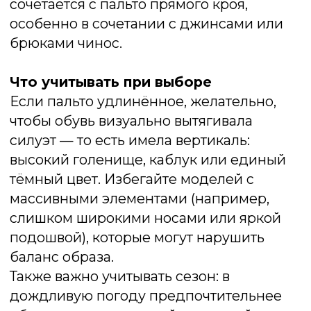
образ.
Оптимальные варианты
Лучше всего с длинным пуховиком
смотрятся модели с массивной
подошвой или высокой шнуровкой. Это
могут быть:
Грубые зимние ботинки с
тракторной подошвой;
Хайкеры с утеплителем и
водоотталкивающим покрытием;
Сникеры или кроссовки в зимнем
исполнении (на меху или флисе);
Угги, если образ тяготеет к кэжуал-
стилю и комфорт — приоритет.
Слишком утончённые модели —
ботильоны на шпильке, туфли или сапоги
с тонкой подошвой — чаще всего
диссонируют с пуховиком. Они не только
теряются на фоне объёмной верхней