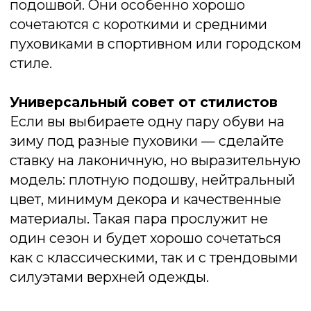
Даже самая стильная пара обуви может
испортить образ, если она не сочетается
с верхней одеждой. Многие совершают
одни и те же ошибки, не учитывая
пропорции, текстуры и общий характер
образа. Разберём главные промахи,
которых стоит избегать, чтобы выглядеть
гармонично и современно.
Несоответствие стиля.
Классическое
пальто в паре с массивными
трекинговыми ботинками или грубая
парка со стройными сапогами на
шпильке — примеры, когда обувь и
верхняя одежда «говорят на разных
языках». Такая комбинация разрушает
целостность образа. Важно подбирать
обувь в едином стиле с верхом: