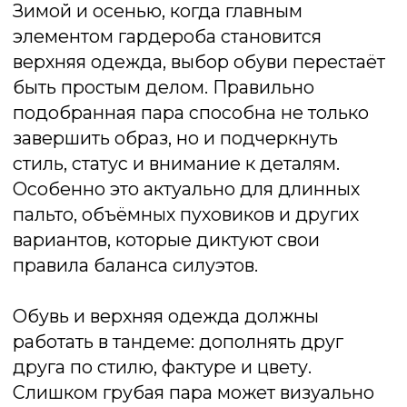
стиль, статус и внимание к деталям.
Особенно это актуально для длинных
пальто, объёмных пуховиков и других
вариантов, которые диктуют свои
правила баланса силуэтов.
Обувь и верхняя одежда должны
работать в тандеме: дополнять друг
друга по стилю, фактуре и цвету.
Слишком грубая пара может визуально
утяжелить образ, а слишком лёгкая —
выглядеть неуместно на фоне плотных
тканей. Здесь важно учитывать не только
моду, но и особенности фигуры, тип
верхней одежды и даже погодные
условия.
В этой статье мы разберёмся, какие
модели обуви лучше всего сочетаются с
пальто, пуховиками, парками и другими
вариантами зимнего гардероба. А также
дадим рекомендации, как не ошибиться
в выборе и выглядеть актуально, удобно