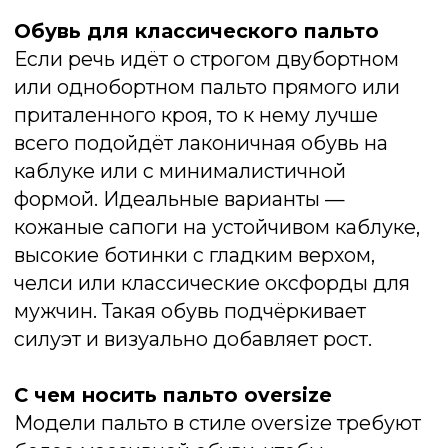
смотрятся с длиной миди и ниже колена.
Если пальто выполнено из шерсти или
кашемира, обувь должна быть не менее
благородной: замша, гладкая или
зернистая кожа, нубук. Цвет может
совпадать с верхней одеждой или быть
контрастным — например, тёмное пальто
и бордовые ботинки. Главное — избегать
дешёвых материалов, которые резко
диссонируют с качественной тканью
пальто.
Хорошо работает правило вертикали: чем
длиннее пальто, тем стройнее и
вытянутее должен быть образ. Поэтому
избегайте низких и широких моделей,
которые «срезают» силуэт. Лучше
выбирать обувь, визуально удлиняющую
ногу — за счёт каблука, монолитной
расцветки или высокой посадки.