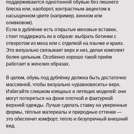
поддерживаются однотонной обувью без лишнего
Очистка после каждой прогулки
блеска или, наоборот, контрастным акцентом в
После выхода на улицу подошву стоит
насыщенном цвете (например, винном или
очищать от снега, льда и реагентов.
оливковом).
Лучше всего использовать мягкую щётку
с жёстким ворсом или специальный
Если в дублёнке есть открытые меховые вставки,
скребок для подошвы. Не допускайте
стоит поддержать их в образе: выбрать ботинки с
накопления грязи в протекторе — это
отворотом из меха или с отделкой на язычке и краях.
снижает сцепление и может привести к
Это визуально связывает верх и низ, делая комплект
скольжению. Если протектор «забит»,
более цельным. Особенно хорошо такой приём
обувь теряет свои защитные свойства.
работает в женских образах.
Мытьё и сушка
Подошву можно мыть тёплой водой с
В целом, обувь под дублёнку должна быть достаточно
нейтральным мылом, но категорически
массивной, чтобы визуально «уравновесить» верх.
нельзя использовать горячую воду,
Избегайте слишком изящных и летящих моделей: они
агрессивную химию или абразивные
могут потеряться на фоне плотной и фактурной
чистящие средства. После мытья обувь
верхней одежды. Лучше сделать ставку на уверенные
необходимо просушить при комнатной
формы, тёплые материалы и природные оттенки —
температуре, вдали от батарей,
обогревателей и прямого солнца. Сушка
это обеспечит комфорт, тепло и безупречный внешний
на горячих поверхностях деформирует
вид.
подошву и ухудшает её эластичность.