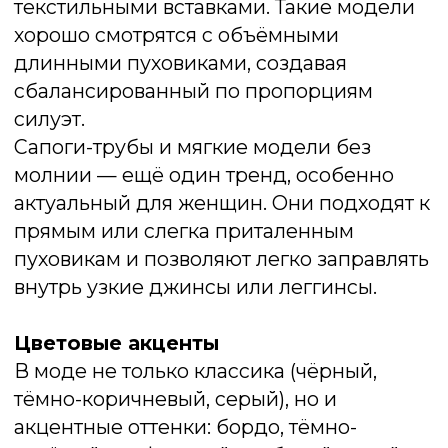
легко «подстраиваются» под стиль — от
повседневного до элегантного.
Особенно выигрышно смотрятся в
чёрном, коричневом и графитовом цвете.
Утеплённые хайкеры и грубые
ботинки
Современные городские хайкеры или
грубые ботинки с массивной подошвой
стали настоящим маст-хэвом последних
сезонов. Они не только практичны (не
скользят, сохраняют тепло), но и отлично
сочетаются как с классическим пальто в
стиле оверсайз, так и с коротким
пуховиком или дублёнкой. Главное —
избегать чрезмерно спортивных
моделей: лучше выбирать варианты в
коже или нубуке, с нейтральной
фурнитурой.
Сапоги на невысоком каблуке
Женский гардероб сложно представить