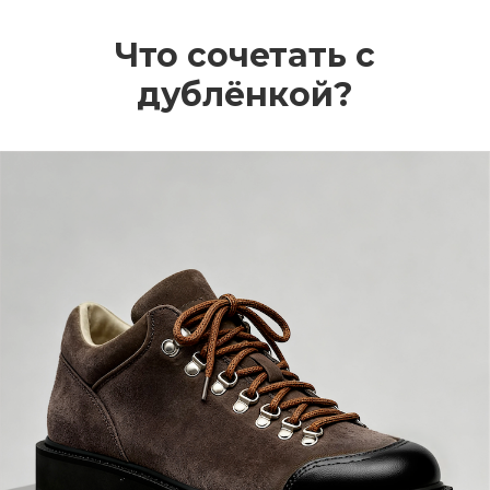
спортивную к спортивному,
классическую — к классике.
Что сочетать с
Нарушение пропорций.
Длинное
дублёнкой?
пальто или пуховик в пол требуют
визуального баланса снизу. Узкие
ботинки с тонкой подошвой делают
силуэт тяжёлым и неустойчивым. Лучше
выбирать обувь с более массивной
подошвой или каблуком, особенно если
верх объёмный. Это помогает выровнять
пропорции фигуры и добавить
устойчивости образу.
Неподходящий цвет.
Выбор слишком
контрастной обуви, которая «выпадает»
из палитры образа, может акцентировать
внимание на деталях, которых хотелось
бы избежать. Идеальный вариант —
нейтральные цвета (чёрный, коричневый,
бежевый, серый), которые хорошо
сочетаются с большинством верхней
одежды. Яркие акценты допустимы, но с