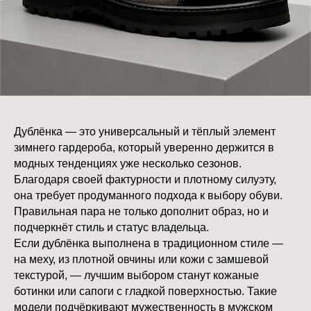
умом — только если они поддержаны
другими деталями образа.
Игнорирование погодных условий.
Иногда в угоду моде выбирается обувь,
совершенно не подходящая по погоде. К
примеру, гладкая кожа или тонкая замша
в снежную слякоть быстро теряют
внешний вид. Зимняя обувь должна быть
Дублёнка — это универсальный и тёплый элемент
не только стильной, но и
зимнего гардероба, который уверенно держится в
функциональной — с
модных тенденциях уже несколько сезонов.
водоотталкивающей пропиткой,
Благодаря своей фактурности и плотному силуэту,
утеплителем и нескользящей подошвой.
она требует продуманного подхода к выбору обуви.
Избегая этих ошибок, можно не только
Правильная пара не только дополнит образ, но и
выглядеть стильно, но и чувствовать себя
подчеркнёт стиль и статус владельца.
уверенно в любых погодных и
Если дублёнка выполнена в традиционном стиле —
визуальных обстоятельствах. Обувь
на меху, из плотной овчины или кожи с замшевой
должна дополнять образ, а не спорить с
текстурой, — лучшим выбором станут кожаные
ним — именно тогда она работает на вас.
ботинки или сапоги с гладкой поверхностью. Такие
модели подчёркивают мужественность в мужском