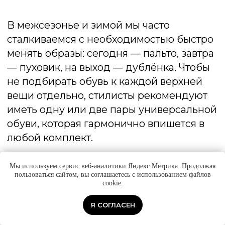
подошву можно заменить или прошить
заново в обувной мастерской — это
выгоднее, чем покупать новую пару.
Грамотный уход за подошвой зимой —
это не только забота о внешнем виде
обуви, но и ваша безопасность.
Скользкие улицы, грязь и соль не
прощают небрежности. Поддерживая
подошву в хорошем состоянии, вы
продлеваете срок службы обуви и
защищаете себя от травм.
Мы используем сервис веб-аналитики Яндекс Метрика. Продолжая
пользоваться сайтом, вы соглашаетесь с использованием файлов
cookie.
Неправильно подобранная подошва —
Я СОГЛАСЕН
одна из самых частых причин
дискомфорта и травм в зимний период.