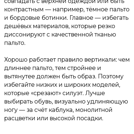
Элегантные сочетания
Для делового или торжественного
случая подойдёт обувь лаконичного
силуэта и сдержанной цветовой гаммы.
Для женщин — это кожаные сапоги на
каблуке, ботильоны с узким носком или
высокие ботфорты, если пальто средней
длины. Для мужчин — дерби, оксфорды
или челси из гладкой кожи. Цвет обуви
желательно подбирать в тон верхней
одежде или аксессуарам: шарфу, сумке,
перчаткам.
Повседневные решения
Чтобы классическое пальто вписать в
более расслабленный или городской
стиль, можно использовать обувь с
плоской подошвой или небольшим
устойчивым каблуком. Женский образ
дополнит пара хайкеров, кроссовок
нейтрального цвета, либо грубые