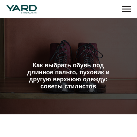
Как выбрать обувь под
длинное пальто, пуховик и
другую верхнюю одежду:
советы стилистов
Зимой и осенью, когда главным
элементом гардероба становится
верхняя одежда, выбор обуви перестаёт
быть простым делом. Правильно
подобранная пара способна не только
завершить образ, но и подчеркнуть