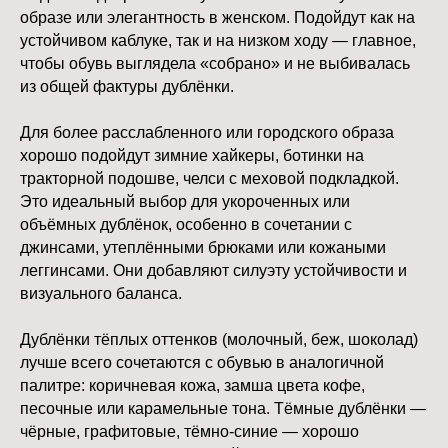
образе или элегантность в женском. Подойдут как на
устойчивом каблуке, так и на низком ходу — главное,
чтобы обувь выглядела «собрано» и не выбивалась
из общей фактуры дублёнки.
Для более расслабленного или городского образа
хорошо подойдут зимние хайкеры, ботинки на
тракторной подошве, челси с меховой подкладкой.
Это идеальный выбор для укороченных или
объёмных дублёнок, особенно в сочетании с
Даже самая прочная и надёжная
джинсами, утеплёнными брюками или кожаными
подошва требует регулярного ухода,
леггинсами. Они добавляют силуэту устойчивости и
особенно в условиях зимы. Мороз, влага,
визуального баланса.
реагенты и постоянные перепады
температуры могут повредить материал,
Дублёнки тёплых оттенков (молочный, беж, шоколад)
ухудшить сцепление и сократить срок
лучше всего сочетаются с обувью в аналогичной
службы обуви. Чтобы этого избежать,
важно не только правильно выбрать
палитре: коричневая кожа, замша цвета кофе,
подошву, но и грамотно за ней ухаживать
песочные или карамельные тона. Тёмные дублёнки —
в течение сезона.
чёрные, графитовые, тёмно-синие — хорошо