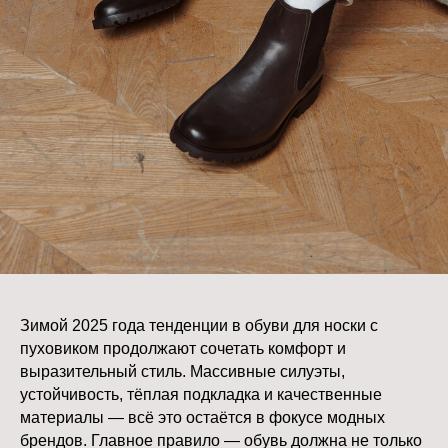
стиле.
Универсальный совет от стилистов
Если вы выбираете одну пару обуви на
зиму под разные пуховики — сделайте
ставку на лаконичную, но выразительную
модель: плотную подошву, нейтральный
цвет, минимум декора и качественные
материалы. Такая пара прослужит не
один сезон и будет хорошо сочетаться
как с классическими, так и с трендовыми
силуэтами верхней одежды.
Зимой 2025 года тенденции в обуви для носки с
пуховиком продолжают сочетать комфорт и
выразительный стиль. Массивные силуэты,
устойчивость, тёплая подкладка и качественные
материалы — всё это остаётся в фокусе модных
брендов. Главное правило — обувь должна не только