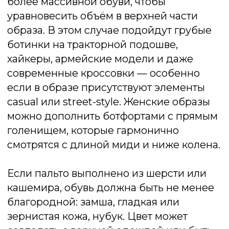
Классическое пальто — универсальный
элемент гардероба, который может
выглядеть строго или расслабленно в
зависимости от выбранной обуви.
Правильно подобранная пара способна
подчеркнуть статусность образа или
сделать его более уютным и практичным
для повседневной носки.