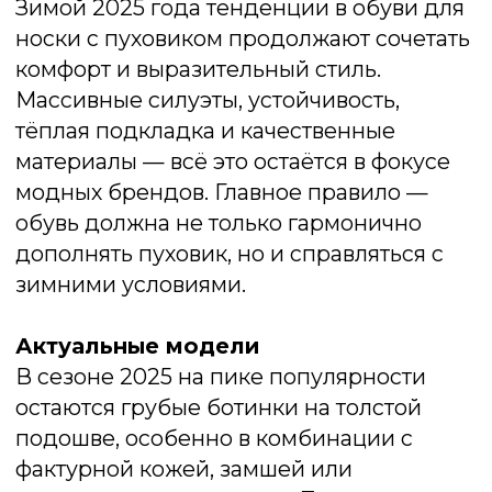
В межсезонье и зимой мы часто
сталкиваемся с необходимостью быстро
менять образы: сегодня — пальто, завтра
— пуховик, на выход — дублёнка. Чтобы
не подбирать обувь к каждой верхней
вещи отдельно, стилисты рекомендуют
иметь одну или две пары универсальной
обуви, которая гармонично впишется в
любой комплект.
Челси — классика вне времени
Лаконичные ботинки челси на
устойчивой подошве или небольшом
каблуке — это проверенное решение.
Они хорошо смотрятся и с длинным
пальто, и с паркой, и с объёмным
пуховиком. Благодаря простому силуэту
и отсутствию яркой фурнитуры, челси