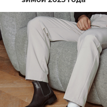
В моде не только классика (чёрный,
тёмно-коричневый, серый), но и
акцентные оттенки: бордо, тёмно-
зелёный, графитовый, глубокий синий.
Контрастная обувь становится центром
образа, особенно если пуховик
выполнен в спокойной палитре.
Материалы и отделка
На пике популярности — натуральная
кожа и нубук с водоотталкивающей
обработкой. Замша используется реже,
но встречается в комбинации с
прорезиненными элементами. Также в
тренде вощёная кожа и текстурные
детали: простёжка, ремни, пряжки,
шнуровка на хлястиках.
Не теряют актуальности зимние хайкеры
— удобные, утеплённые, с протекторной
подошвой. Они особенно хорошо
сочетаются с короткими и средними
пуховиками в спортивном или городском