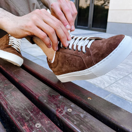
В арсенале ухода за замшей обязательно
должны быть:
— Защитный спрей. Он образует
водоотталкивающую пленку и защищает
от грязи и соли.
— Щетки. Идеально иметь набор с
несколькими типами щетины.
— Ластик для замши. Помогает
избавиться от следов и разводов.