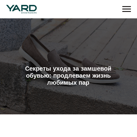
Секреты ухода за замшевой
обувью: продлеваем жизнь
любимых пар
Обувь из натуральной замши ценится за
свою мягкость, матовую текстуру и
благородный внешний вид. Но за
эстетикой скрывается необходимость
более тщательного и регулярного ухода.
Замша — материал капризный, и без