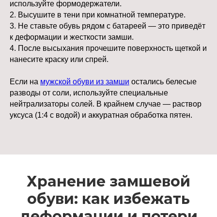
используйте формодержатели.
обувь быстро теряет форму.
2. Высушите в тени при комнатной температуре.
3. Не ставьте обувь рядом с батареей — это приведёт
к деформации и жесткости замши.
Замшевая обувь требует деликатного, но
4. После высыхания прочешите поверхность щеткой и
несложного ухода. Регулярная чистка,
нанесите краску или спрей.
грамотная защита и правильное
хранение помогут сохранить её
Если на
мужской обуви из замши
остались белесые
презентабельный вид на годы. Главное,
разводы от соли, используйте специальные
не игнорировать сезонные особенности
и не экономить на базовых средствах
нейтрализаторы солей. В крайнем случае — раствор
ухода. Тогда даже самая изящная пара
уксуса (1:4 с водой) и аккуратная обработка пятен.
прослужит вам не один сезон.
Хранение замшевой
обуви: как избежать
деформации и потери