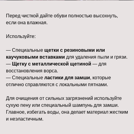
— Пена для глубокой чистки. Удаляет
въевшуюся грязь.
— Специальная краска-аэрозоль.
Перед чисткой дайте обуви полностью высохнуть,
Обновляет цвет и скрывает потертости.
если она влажная.
Пользоваться спреями нужно каждые 5–
Используйте:
7 дней или после влажной погоды.
— Специальные
щетки с резиновыми или
каучуковыми вставками
для удаления пыли и грязи.
—
Щетку с металлической щетиной
— для
восстановления ворса.
— Специальные
ластики для замши
, которые
отлично справляются с локальными пятнами.
Для очищения от сильных загрязнений используйте
сухую пену или специальный шампунь для замши.
Главное, избегать воды, она делает материал жестким
и неэластичным.