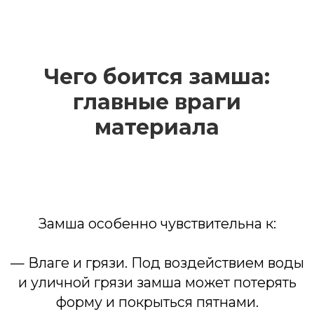
— Влаге и грязи. Под воздействием воды
и уличной грязи замша может потерять
форму и покрыться пятнами.
— Соли и реагентам. В зимний период
обувь страдает от агрессивной уличной
Чего боится замша:
химии.
— Деформации. Без должного хранения
главные враги
обувь из замши может смяться и
материала
потерять первоначальную форму.
— Прямого солнечного света.
Ультрафиолет со временем выцветает
цвет замши, делая обувь тусклой.
Именно поэтому важно сразу после
покупки обуви начать ее регулярную
защиту и уход.